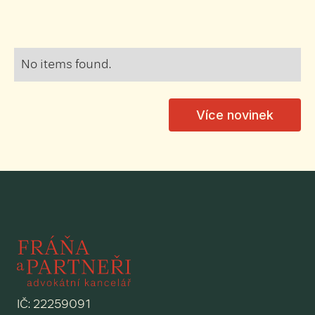
No items found.
Více novinek
IČ: 22259091