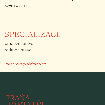
svým psem.
SPECIALIZACE
pracovní právo
rodinné právo
kaiserova@akfrana.cz