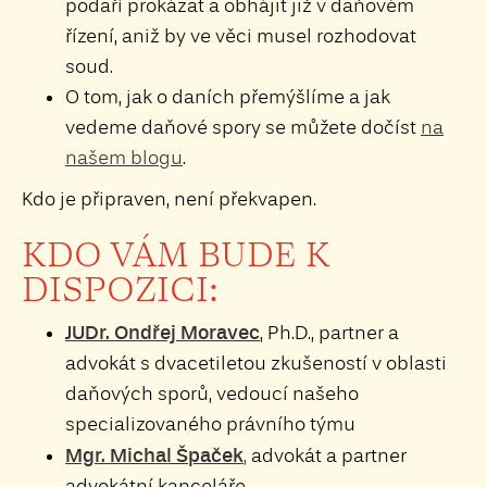
podaří prokázat a obhájit již v daňovém
řízení, aniž by ve věci musel rozhodovat
soud.
O tom, jak o daních přemýšlíme a jak
vedeme daňové spory se můžete dočíst
na
našem blogu
.
Kdo je připraven, není překvapen.
KDO VÁM BUDE K
DISPOZICI:
JUDr. Ondřej Moravec
, Ph.D., partner a
advokát s dvacetiletou zkušeností v oblasti
daňových sporů, vedoucí našeho
specializovaného právního týmu
Mgr. Michal Špaček
,
advokát a partner
advokátní kanceláře