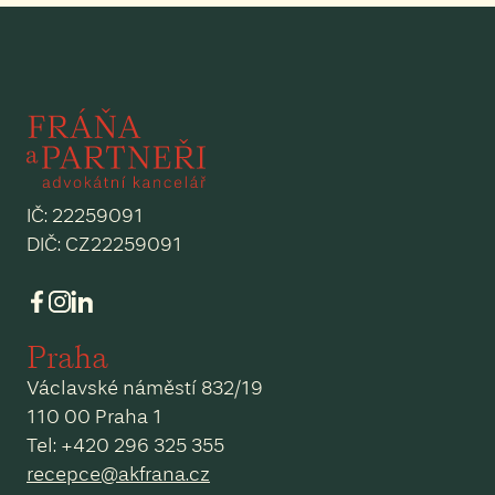
IČ: 22259091
DIČ: CZ22259091
Praha
Václavské náměstí 832/19
110 00 Praha 1
Tel: +420 296 325 355
recepce@akfrana.cz